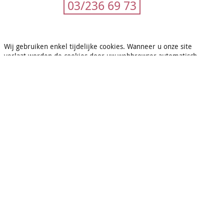
03/236 69 73
Wij gebruiken enkel tijdelijke cookies. Wanneer u onze site
verlaat worden de cookies door uw webbrowser automatisch
geschrapt. Wij maken geen gebruik van tracking cookies of
profiling cookies. Wij delen uw surfactiviteiten of voorkeuren
niet mee aan derden. Lees onderaan op onze pagina
DIVERSEN
ook onze privacy verklaring.
Kribbe Bethlehem vzw
Lange Zavelstraat 62
2060 Antwerpen
T. 03/236.69.73
contact@kribbe-bethlehem.be